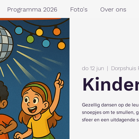
Programma 2026
Foto's
Over ons
do 12 jun
  |  
Dorpshuis 
Kinde
Gezellig dansen op de leuk
snoepjes om te smullen, g
sfeer en een uitdagende s