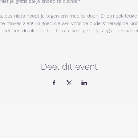
iet je gratis zakje snoep te claimen!
is, dus niets houdt je tegen om mee te doen. Er zijn ook leuk
beste moves zien! En goed nieuws voor de ouders: terwijl de ki
n met een drankje op het terras. Kom gezellig langs en maak e
Deel dit event