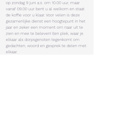
op zondag 9 juni a.s. om 10.00 uur, maar 
vanaf 09.00 uur bent u al welkom en staat 
de koffie voor u klaar. Voor velen is deze 
gezamenlijke dienst een hoogtepunt in het 
jaar en zeker een moment om naar uit te 
zien en mee te beleven! Een plek, waar je 
elkaar als dorpsgenoten tegenkomt om 
gedachten, woord en gesprek te delen met 
elkaar.  
Het thema waar we ons in willen 
verdiepen is dit jaar het raadselachtig 
klinkende: 
“Waar het hart vol van is…”
 Daar 
kun je alle kanten mee uit; het hart kan vol 
zijn van hele mooie, maar ook hele lelijke 
dingen. Ons wordt voorgehouden dat we 
vrij zijn om onze keuzes te maken in het 
leven. Als we ons laten leiden door de 
Geest van God en ons…
Meer lezen >