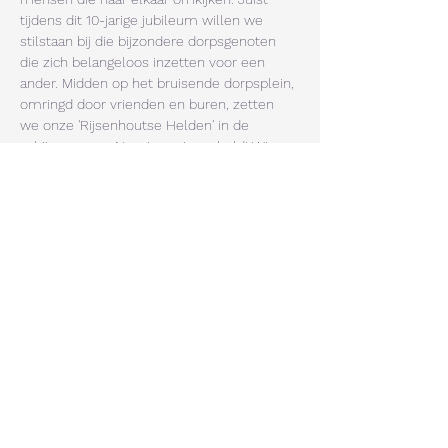
tijdens dit 10-jarige jubileum willen we 
stilstaan bij die bijzondere dorpsgenoten 
die zich belangeloos inzetten voor een 
ander. Midden op het bruisende dorpsplein, 
omringd door vrienden en buren, zetten 
we onze 'Rijsenhoutse Helden' in de 
schijnwerpers. Nomineer jouw held! Wie 
krijgt er dit jaar een welverdiende pluim 
voor zijn of haar inzet? Ken jij iemand die 
altijd klaarstaat voor de buurt of de 
vereniging? Laat het ons weten! Je kunt 
jouw Rijsenhoutse Helden aanmelden via 
dit formulier, 
klik hier
 . 
Kom naar De Werf en klap mee voor de 
mensen die ons dorp zo mooi maken!
Deel dit event