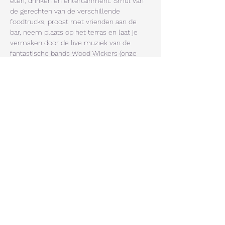
eten, drinken en entertainment. Smul van 
de gerechten van de verschillende 
foodtrucks, proost met vrienden aan de 
bar, neem plaats op het terras en laat je 
vermaken door de live muziek van de 
fantastische bands Wood Wickers (onze 
lokale trots!) en de terugkerende 
coverband Later! De kleintjes kunnen zich 
laten omtoveren in hun favoriete 
personage bij de schminkhoek, los gaan in 
het springkussen en de avonturiers kunnen 
hun kunsten vertonen op de rodeostier! 
Mis deze afsluiter van Dorpsfeest 2025 
niet!
Deel dit event